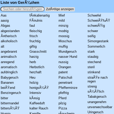
Liste von GerÃ¼chen
Aas
fÃ¤kalienartig
Mief
Schwefel
aasig
FÃ¤ulnis
mild
SchweiÃŸfuÃŸ
Abgas
faul
minzig
schweiÃŸig
abgestanden
fleischig
modrig
schwer
Ã¤therisch
frisch
moosig
seifig
alkoholisch
fruchtig
Moschus
Simongestank
alt
giftig
muffig
Sommerlich
angebrannt
Grasschnitt
Mundgeruch
stark
animalisch
harzig
nasser Hund
staubig
anregend
herb
nussig
stechend
aromatisch
Herbstlich
Orangen
steril
aufdringlich
herzhaft
patent
stinkend
Babygeruch
Heu
Patschuli
straÃŸe nach
regen
Bananen
holzig
penetrant
streng
beiÃŸend
honigsÃ¼ÃŸ
Pfefferminze
sÃ¼ÃŸlich
Benzingeruch
Intensiv
pfeffrig
Tabakgeruch
bitter
kÃ¤sig
Pferd
unangenehm
bittermandel
Kaffeeduft
pilzig
unverwechselbar
bittersÃ¼ÃŸ
kalter Rauch
Pizza
Uringeruch
blumig
Kamille
rÃ¤ucherig