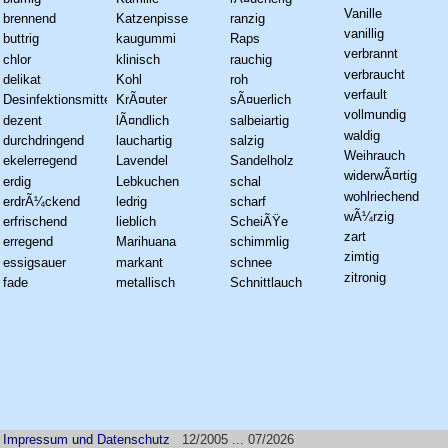
Vanille
brennend
Katzenpisse
ranzig
vanillig
buttrig
kaugummi
Raps
verbrannt
chlor
klinisch
rauchig
verbraucht
delikat
Kohl
roh
verfault
Desinfektionsmittel
KrÃ¤uter
sÃ¤uerlich
vollmundig
dezent
lÃ¤ndlich
salbeiartig
waldig
durchdringend
lauchartig
salzig
Weihrauch
ekelerregend
Lavendel
Sandelholz
widerwÃ¤rtig
erdig
Lebkuchen
schal
wohlriechend
erdrÃ¼ckend
ledrig
scharf
wÃ¼rzig
erfrischend
lieblich
ScheiÃŸe
zart
erregend
Marihuana
schimmlig
zimtig
essigsauer
markant
schnee
zitronig
fade
metallisch
Schnittlauch
Impressum und Datenschutz
12/2005 ... 07/2026